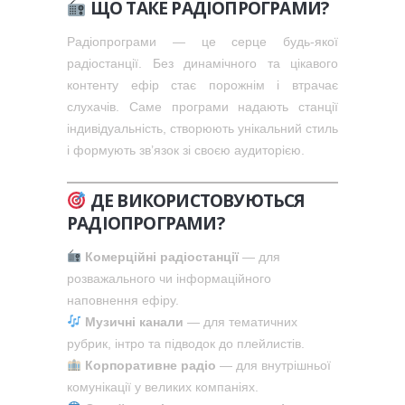
ЩО ТАКЕ РАДІОПРОГРАМИ?
Радіопрограми — це серце будь-якої
радіостанції. Без динамічного та цікавого
контенту ефір стає порожнім і втрачає
слухачів. Саме програми надають станції
індивідуальність, створюють унікальний стиль
і формують зв’язок зі своєю аудиторією.
ДЕ ВИКОРИСТОВУЮТЬСЯ
РАДІОПРОГРАМИ?
Комерційні радіостанції
— для
розважального чи інформаційного
наповнення ефіру.
Музичні канали
— для тематичних
рубрик, інтро та підводок до плейлистів.
Корпоративне радіо
— для внутрішньої
комунікації у великих компаніях.