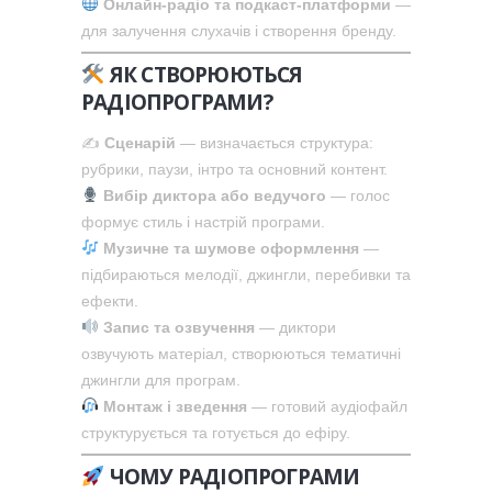
Онлайн-радіо та подкаст-платформи
—
для залучення слухачів і створення бренду.
ЯК СТВОРЮЮТЬСЯ
РАДІОПРОГРАМИ?
✍️
Сценарій
— визначається структура:
рубрики, паузи, інтро та основний контент.
Вибір диктора або ведучого
— голос
формує стиль і настрій програми.
Музичне та шумове оформлення
—
підбираються мелодії, джингли, перебивки та
ефекти.
Запис та озвучення
— диктори
озвучують матеріал, створюються тематичні
джингли для програм.
Монтаж і зведення
— готовий аудіофайл
структурується та готується до ефіру.
ЧОМУ РАДІОПРОГРАМИ