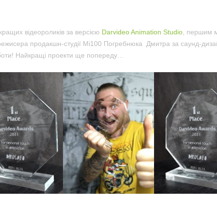
кращих відеороликів за версією
Darvideo Animation Studio
, першим м
орежисера продакшн-студії Мі100 Погребнюка Дмитра за саунд-дизай
оботи! Найкращі проекти ще попереду…