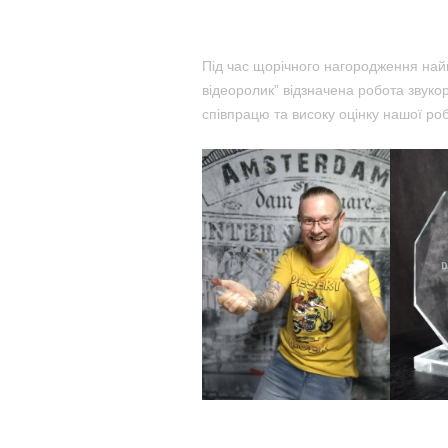
Під час щорічного нагородження най
відеоролик” відзначена робота звук
співпрацю та високу оцінку нашої р