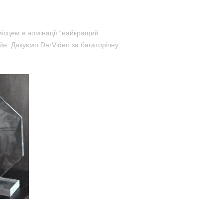
ісцем в номінації “найкращий
н. Дякуємо DarVideo за багаторічну